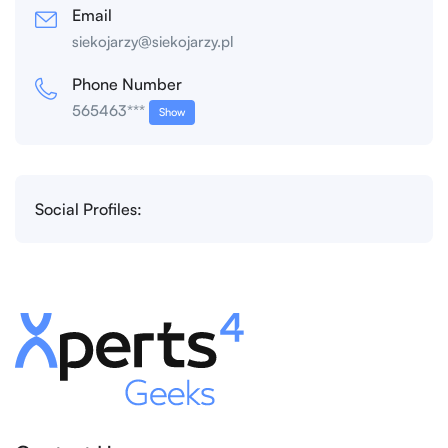
Email
siekojarzy@siekojarzy.pl
Phone Number
565463***
Show
Social Profiles: